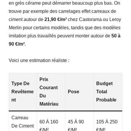
en grès cérame peut démarrer beaucoup plus bas. On
trouve par exemple des carrelages effet carreaux de
ciment autour de
21,90 €/m²
chez Castorama ou Leroy
Merlin pour certains modèles, tandis que des modèles
imitation plus travaillés peuvent monter autour de
50 à
90 €/m²
.
Voici une estimation réaliste :
Prix
Type De
Budget
Courant
Revêteme
Pose
Total
Du
Nt
Probable
Matériau
Carreau
60 À 160
45 À 90
105 À 250
De Ciment
€/m²
€/m²
€/m²