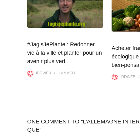
#JagisJePlante : Redonner
Acheter fra
vie à la ville et planter pour un
écologique 
avenir plus vert
bien-pensa
IDDWEB
1 AN
AGO
IDDWEB
ONE COMMENT TO “L’ALLEMAGNE INTERD
QUE”