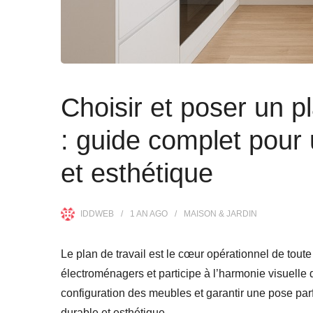
Choisir et poser un p
: guide complet pour 
et esthétique
IDDWEB
1 AN
AGO
MAISON & JARDIN
Le plan de travail est le cœur opérationnel de toute c
électroménagers et participe à l’harmonie visuelle d
configuration des meubles et garantir une pose parf
durable et esthétique.