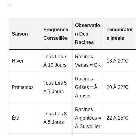
:
Observatio
Fréquence
Températur
Saison
N Des
Conseillée
E Idéale
Racines
Tous Les 7
Racines
Hiver
18 À 20°C
À 10 Jours
Vertes = OK
Racines
Tous Les 5
Printemps
Grises = À
20 À 22°C
À 7 Jours
Arroser
Racines
Tous Les 3
Été
Argentées =
22 À 25°C
À 5 Jours
À Surveiller