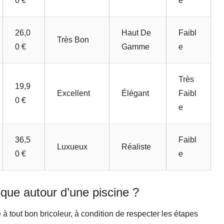
0 €
E
26,0
Haut De
Faibl
Très Bon
0 €
Gamme
E
Très
19,9
Excellent
Élégant
Faibl
0 €
E
36,5
Faibl
Luxueux
Réaliste
0 €
E
ue autour d’une piscine ?
 à tout bon bricoleur, à condition de respecter les étapes